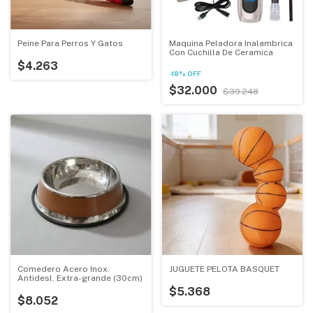
Peine Para Perros Y Gatos
Maquina Peladora Inalambrica
Con Cuchilla De Ceramica
$4.263
-
18
%
OFF
$32.000
$39.248
Comedero Acero Inox.
JUGUETE PELOTA BASQUET
Antidesl. Extra-grande (30cm)
$5.368
$8.052