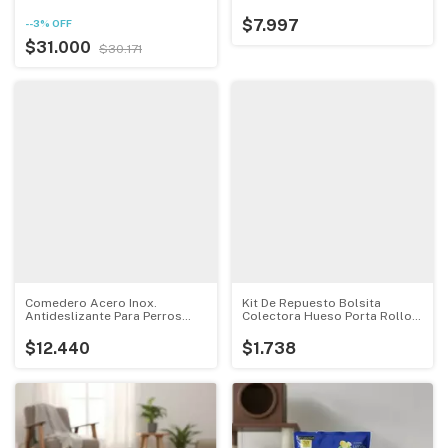
$7.997
-
-3
%
OFF
$31.000
$30.171
Comedero Acero Inox.
Kit De Repuesto Bolsita
Antideslizante Para Perros
Colectora Hueso Porta Rollo
Discovery
Heces
$12.440
$1.738