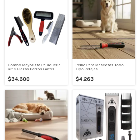
Combo Mayorista Peluquería
Peine Para Mascotas Todo
Kit 6 Piezas Perros Gatos
Tipo Pelajes
$34.600
$4.263