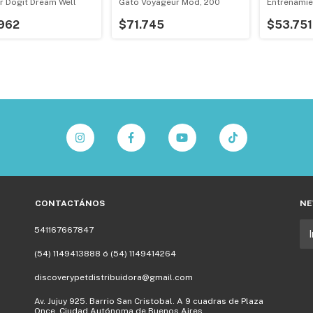
ar Dogit Dream Well
Gato Voyageur Mod, 200
Entrenamie
Adiestrami
Unid
962
$71.745
$53.751
CONTACTÁNOS
NE
541167667847
(54) 1149413888 ó (54) 1149414264
discoverypetdistribuidora@gmail.com
Av. Jujuy 925. Barrio San Cristobal. A 9 cuadras de Plaza
Once. Ciudad Autónoma de Buenos Aires.