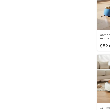
Comed
Acero 
$52.
Camma 