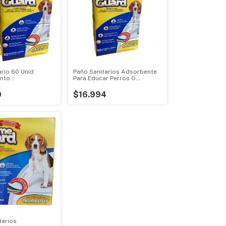
rio 60 Unid
Paño Sanitarios Adsorbente
nto
Para Educar Perros O
ento Perros
Adiestrar
0
$16.994
tarios