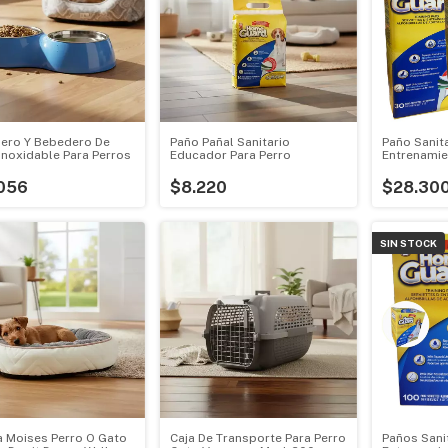
ero Y Bebedero De
Paño Pañal Sanitario
Paño Sanita
Inoxidable Para Perros
Educador Para Perro
Entrenamie
Adiestrami
056
$8.220
$28.30
SIN STOCK
Moises Perro O Gato
Caja De Transporte Para Perro
Paños Sani