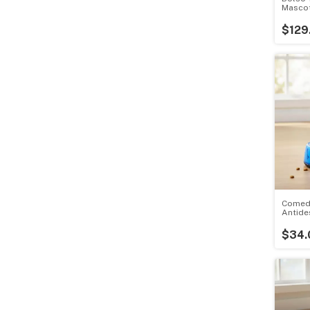
Mascot
$129
Comed
Antide
$34.