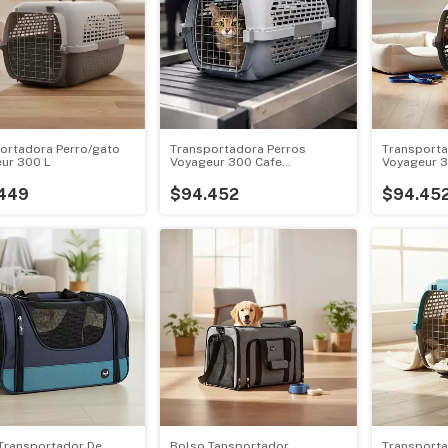
ortadora Perro/gato
Transportadora Perros
Transporta
ur 300 L
Voyageur 300 Cafe
Voyageur 3
(61cmx41cmx37cm) Dog
449
$94.452
$94.45
Transportador De
Bolso Tansportador
Transporta