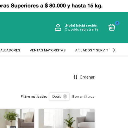
0
¡Hola!
Iniciá sesión
O podés registrarte
SAJEADORES
VENTAS MAYORISTAS
AFILADOS Y SERV. TECNICO
Ordenar
Filtro aplicado:
Dogit
Borrar filtros