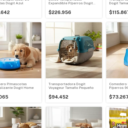
as Dogit Azul
Expandible P/perros Dogit
Dogit Tam
Explorer Gris
.642
$226.956
$115.86
ero P/mascotas
Transportadora Dogit
Comedero D
slizante Dogit Home
Voyageur Tamaño Pequeño
P/perros 9
065
$94.452
$73.26