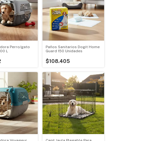
dora Perro/gato
Paños Sanitarios Dogit Home
00 L
Guard 150 Unidades
2
$108.405
dora Voyageur
Canil Jaula Plegable Para