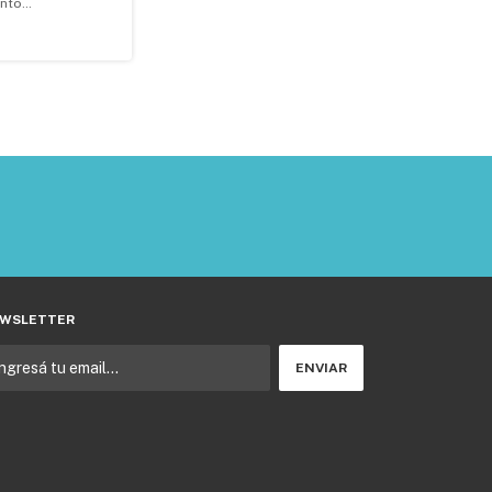
nto
ento Perro 100
WSLETTER