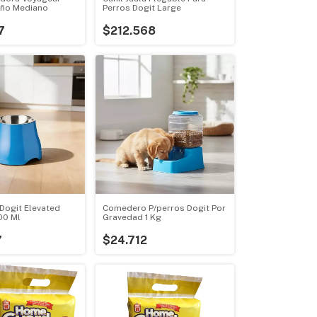
año Mediano
Perros Dogit Large
7
$212.568
ogit Elevated
Comedero P/perros Dogit Por
00 Ml
Gravedad 1 Kg
7
$24.712