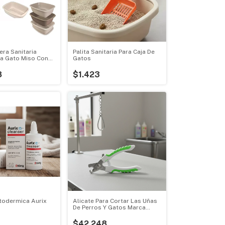
era Sanitaria
Palita Sanitaria Para Caja De
ra Gato Miso Con
Gatos
8
$1.423
todermica Aurix
Alicate Para Cortar Las Uñas
De Perros Y Gatos Marca
os/hamsters
Andis
$42.248