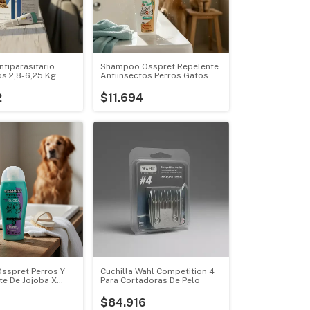
tiparasitario
Shampoo Osspret Repelente
os 2,8-6,25 Kg
Antiinsectos Perros Gatos
250ml
2
$11.694
sspret Perros Y
Cuchilla Wahl Competition 4
te De Jojoba X
Para Cortadoras De Pelo
$84.916