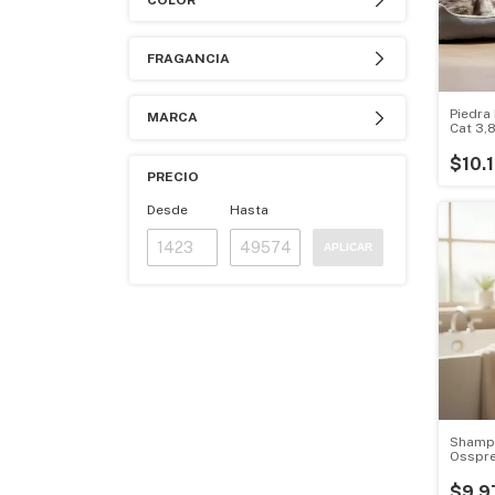
COLOR
FRAGANCIA
Piedra 
MARCA
Cat 3,8
$10.
PRECIO
Desde
Hasta
APLICAR
Shampo
Osspre
Masco
$9.9