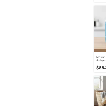
Moksh
Antipar
Gato 5
$88.