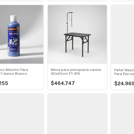
oo Maximo Para
Mesa para peluquería canina
Pañal Mayor
 Y Gatos Blanco
90x60cm FT-815
Para Perros
Cachorros
255
$464.747
$24.96