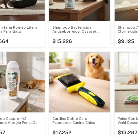
anitaria Romeo Litera
Shampoo Bactericida,
Shampoo A
a Para Gato
Antiseborreico, Osspret
Clorhexidi
Perros Y Gatos
Perros
664
$15.226
$9.125
oo Osspret A2
Cardina Doble Cara
Peine Con 
ante Alergia Perro Gato
Peluquería Canina Chica
Wahl Dese
era
57
$17.252
$13.287