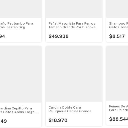
Paño Pet Jumbo Para
Pañal Mayorista Para Perros
Shampoo Pa
as Hasta 20kg
Tamaño Grande Por Discovery
Gatos Tona
Pet
Moksha
94
$49.938
$8.517
Peines De 
Cardina Doble Cara
Cardina Cepillo Para
Para Pelad
Peluquería Canina Grande
 Y Gatos Andis Large
Esquilador
$88.54
$18.970
149