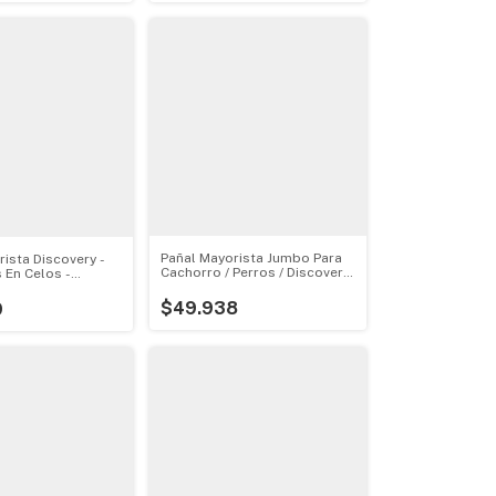
Pañal Mayorista Jumbo Para
ista Discovery -
Cachorro / Perros / Discovery
 En Celos -
Pet
$49.938
9