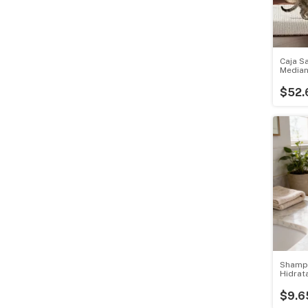
Caja S
Median
$52.
Shamp
Hidrat
Aloe V
$9.6