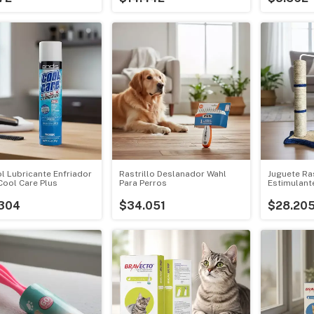
l Lubricante Enfriador
Rastrillo Deslanador Wahl
Juguete Ra
Cool Care Plus
Para Perros
Estimulante
Gatos
304
$34.051
$28.20