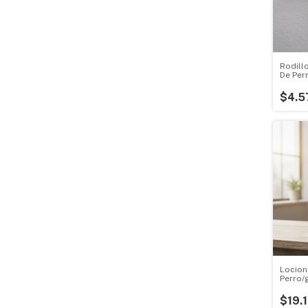
Rodill
De Per
$4.5
Locion
Perro/
$19.