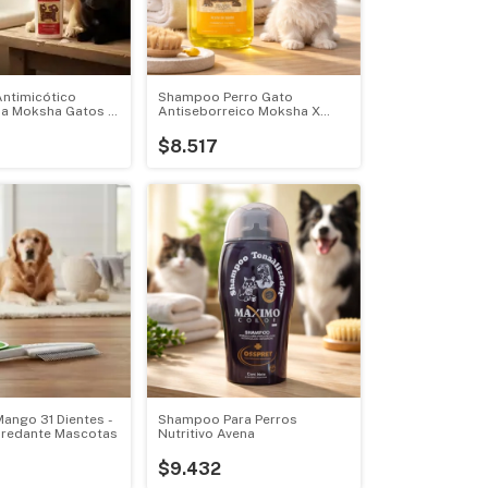
ntimicótico
Shampoo Perro Gato
na Moksha Gatos Y
Antiseborreico Moksha X
250cc Jojoba
$8.517
Mango 31 Dientes -
Shampoo Para Perros
nredante Mascotas
Nutritivo Avena
$9.432