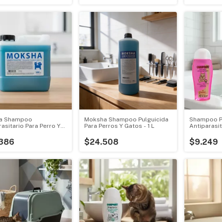
a Shampoo
Moksha Shampoo Pulguicida
Shampoo P
asitario Para Perro Y
Para Perros Y Gatos - 1 L
Antiparasi
l
250 Ml
386
$24.508
$9.249