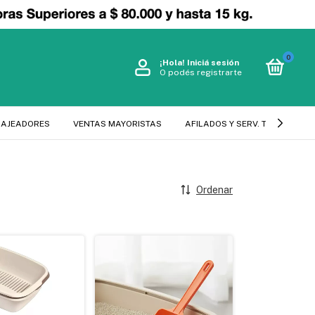
0
¡Hola!
Iniciá sesión
O podés registrarte
SAJEADORES
VENTAS MAYORISTAS
AFILADOS Y SERV. TECNICO
Ordenar