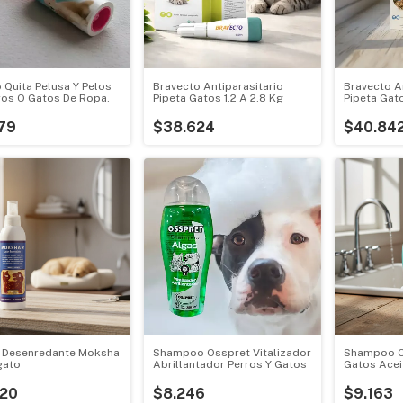
o Quita Pelusa Y Pelos
Bravecto Antiparasitario
Bravecto An
ros O Gatos De Ropa.
Pipeta Gatos 1.2 A 2.8 Kg
Pipeta Gat
79
$38.624
$40.84
 Desenredante Moksha
Shampoo Osspret Vitalizador
Shampoo O
gato
Abrillantador Perros Y Gatos
Gatos Acei
250ml
120
$8.246
$9.163