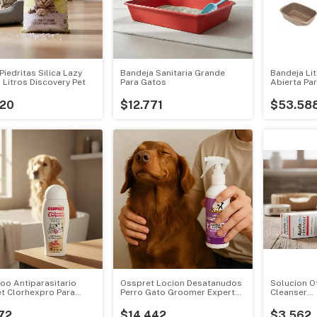
Piedritas Silica Lazy
Bandeja Sanitaria Grande
Bandeja Lit
 Litros Discovery Pet
Para Gatos
Abierta Pa
Colador
120
$12.771
$53.58
o Antiparasitario
Osspret Locion Desatanudos
Solucion O
t Clorhexpro Para
Perro Gato Groomer Expert
Cleanser
tas
130ml
Perros/gat
72
$14.442
$3.562