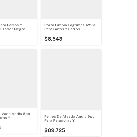
ra Perros Y
Porta Limpia Lagrimas 125 Ml
lizador Negro
Para Gatos Y Perros
$8.543
Alzada Andis 8pc
Peines De Alzada Andis 9pc
oras Y
Para Peladoras Y
as
Esquiladoras
4
$89.725