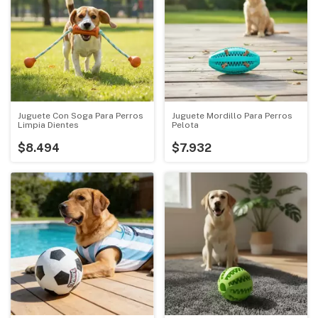
Juguete Con Soga Para Perros
Juguete Mordillo Para Perros
Limpia Dientes
Pelota
$8.494
$7.932