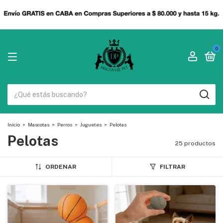
0
Inicio
>
Mascotas
>
Perros
>
Juguetes
>
Pelotas
Pelotas
25 productos
ORDENAR
FILTRAR