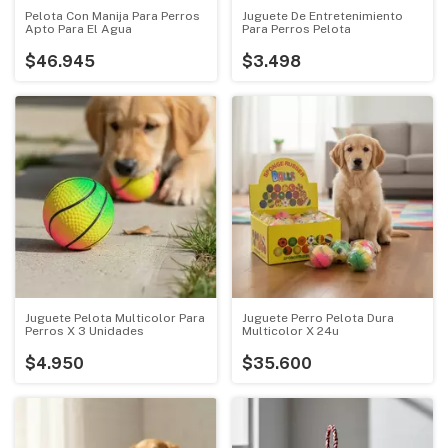
Pelota Con Manija Para Perros
Juguete De Entretenimiento
Apto Para El Agua
Para Perros Pelota
$46.945
$3.498
Juguete Pelota Multicolor Para
Juguete Perro Pelota Dura
Perros X 3 Unidades
Multicolor X 24u
$4.950
$35.600