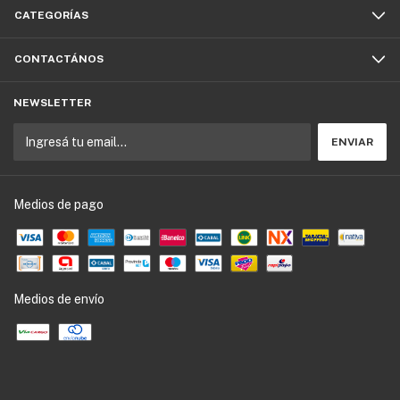
CATEGORÍAS
CONTACTÁNOS
NEWSLETTER
Medios de pago
Medios de envío