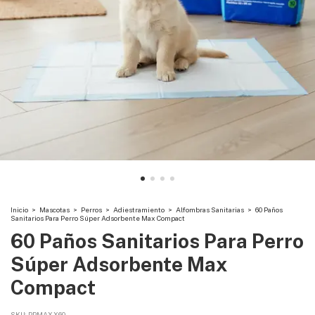
Inicio
>
Mascotas
>
Perros
>
Adiestramiento
>
Alfombras Sanitarias
>
60 Paños
Sanitarios Para Perro Súper Adsorbente Max Compact
60 Paños Sanitarios Para Perro
Súper Adsorbente Max
Compact
SKU:
PPMAXX60