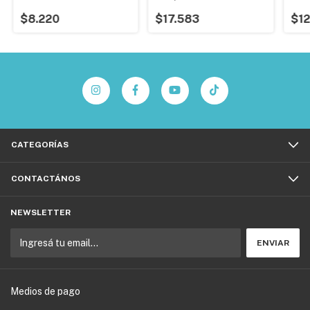
Paño Pet
Ud P
$8.220
$17.583
$12
CATEGORÍAS
CONTACTÁNOS
NEWSLETTER
Medios de pago