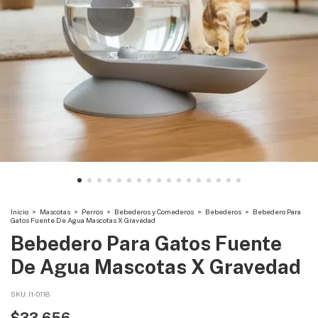
Inicio
>
Mascotas
>
Perros
>
Bebederos y Comederos
>
Bebederos
>
Bebedero Para
Gatos Fuente De Agua Mascotas X Gravedad
Bebedero Para Gatos Fuente
De Agua Mascotas X Gravedad
SKU:
I1-0118