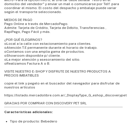
Micro - Para la opción micro, al ofertar debe señalar "retiro en el
domicilio del vendedor" y enviar un mail o comunicarse por Telf. para
coordinar el mismo. El costo del despacho y embalaje puede variar
según el transporte seleccionado.
MEDIOS DE PAGO
Pago Online a través de MercadoPago.
Admite: Tarjeta de Crédito, Tarjeta de Débito, Transferencias ,
RapiPago, Pago Fácil y más.
¿POR QUÉ ELEGIRNOS?
oLocal a la calle con estacionamiento para clientes.
oAtención T.E permanente durante el horario de trabajo.
oContamos con una amplia gama de productos.
oShowroom disponible p/ cliente.
oLa mejor atención y asesoramiento del sitio.
oRealizamos Factura A o B.
VISITE NUESTRO E-SHOP Y DISFRUTE DE NUESTRO PRODUCTOS A
PRECIOS IMBATIBLES
copie el link y pegelo en el buscador del navegador para disfrutar de
nuestros artículos
https://listado.mercadolibre.com.ar/_DisplayType_G_eshop_discoverypet
GRACIAS POR COMPRAR CON DISCOVERY PET SRL
Características adicionales:
Tipo de producto: Bebedero