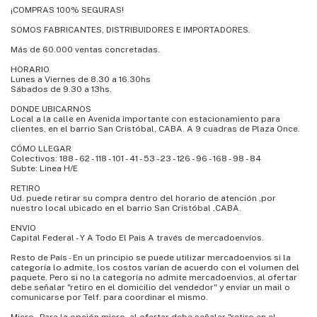
¡COMPRAS 100% SEGURAS!
SOMOS FABRICANTES, DISTRIBUIDORES E IMPORTADORES.
Más de 60.000 ventas concretadas.
HORARIO
Lunes a Viernes de 8.30 a 16.30hs
Sábados de 9.30 a 13hs.
DONDE UBICARNOS
Local a la calle en Avenida importante con estacionamiento para
clientes, en el barrio San Cristóbal, CABA. A 9 cuadras de Plaza Once.
CÓMO LLEGAR
Colectivos: 188 - 62 - 118 - 101 - 41 - 53 - 23 - 126 - 96 - 168 - 98 - 84
Subte: Linea H/E
RETIRO
Ud. puede retirar su compra dentro del horario de atención ,por
nuestro local ubicado en el barrio San Cristóbal ,CABA.
ENVIO
Capital Federal - Y A Todo El Pais A través de mercadoenvíos.
Resto de País - En un principio se puede utilizar mercadoenvios si la
categoría lo admite, los costos varían de acuerdo con el volumen del
paquete. Pero si no la categoría no admite mercadoenvios, al ofertar
debe señalar "retiro en el domicilio del vendedor" y enviar un mail o
comunicarse por Telf. para coordinar el mismo.