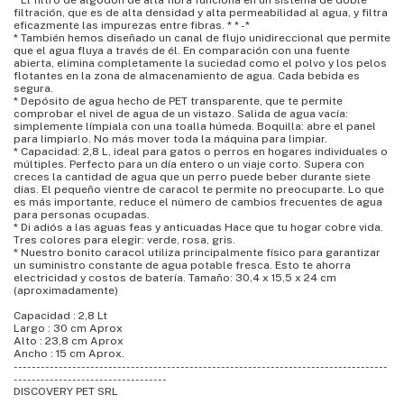
* El filtro de algodón de alta fibra funciona en un sistema de doble
filtración, que es de alta densidad y alta permeabilidad al agua, y filtra
eficazmente las impurezas entre fibras. * * -*
* También hemos diseñado un canal de flujo unidireccional que permite
que el agua fluya a través de él. En comparación con una fuente
abierta, elimina completamente la suciedad como el polvo y los pelos
flotantes en la zona de almacenamiento de agua. Cada bebida es
segura.
* Depósito de agua hecho de PET transparente, que te permite
comprobar el nivel de agua de un vistazo. Salida de agua vacía:
simplemente límpiala con una toalla húmeda. Boquilla: abre el panel
para limpiarlo. No más mover toda la máquina para limpiar.
* Capacidad: 2,8 L, ideal para gatos o perros en hogares individuales o
múltiples. Perfecto para un día entero o un viaje corto. Supera con
creces la cantidad de agua que un perro puede beber durante siete
días. El pequeño vientre de caracol te permite no preocuparte. Lo que
es más importante, reduce el número de cambios frecuentes de agua
para personas ocupadas.
* Di adiós a las aguas feas y anticuadas Hace que tu hogar cobre vida.
Tres colores para elegir: verde, rosa, gris.
* Nuestro bonito caracol utiliza principalmente físico para garantizar
un suministro constante de agua potable fresca. Esto te ahorra
electricidad y costos de batería. Tamaño: 30,4 x 15,5 x 24 cm
(aproximadamente)
Capacidad : 2,8 Lt
Largo : 30 cm Aprox
Alto : 23,8 cm Aprox
Ancho : 15 cm Aprox.
-----------------------------------------------------------------------------------
----------------------------------
DISCOVERY PET SRL