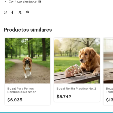
Con lazo ajustable: Sí
Productos similares
Bozal Para Perros
Bozal Rejilla Plastico No. 2
Boza
Regulable De Nylon
Trom
Perr
$5.742
$6.935
$1