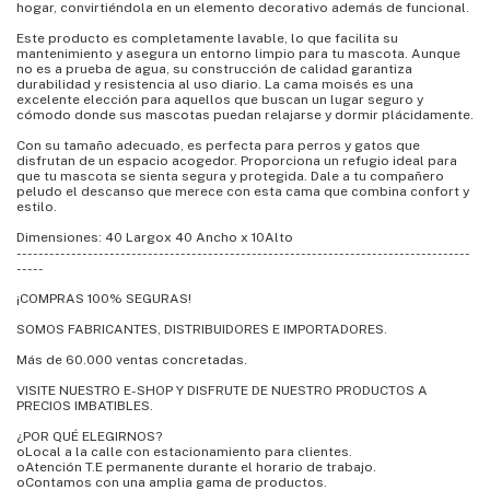
hogar, convirtiéndola en un elemento decorativo además de funcional.
Este producto es completamente lavable, lo que facilita su
mantenimiento y asegura un entorno limpio para tu mascota. Aunque
no es a prueba de agua, su construcción de calidad garantiza
durabilidad y resistencia al uso diario. La cama moisés es una
excelente elección para aquellos que buscan un lugar seguro y
cómodo donde sus mascotas puedan relajarse y dormir plácidamente.
Con su tamaño adecuado, es perfecta para perros y gatos que
disfrutan de un espacio acogedor. Proporciona un refugio ideal para
que tu mascota se sienta segura y protegida. Dale a tu compañero
peludo el descanso que merece con esta cama que combina confort y
estilo.
Dimensiones: 40 Largox 40 Ancho x 10Alto
-----------------------------------------------------------------------------------
-----
¡COMPRAS 100% SEGURAS!
SOMOS FABRICANTES, DISTRIBUIDORES E IMPORTADORES.
Más de 60.000 ventas concretadas.
VISITE NUESTRO E-SHOP Y DISFRUTE DE NUESTRO PRODUCTOS A
PRECIOS IMBATIBLES.
¿POR QUÉ ELEGIRNOS?
oLocal a la calle con estacionamiento para clientes.
oAtención T.E permanente durante el horario de trabajo.
oContamos con una amplia gama de productos.