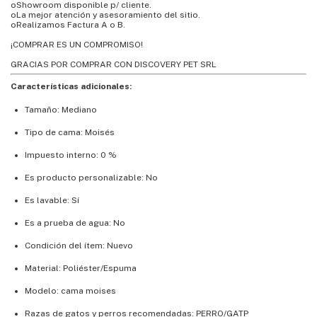
oShowroom disponible p/ cliente.
oLa mejor atención y asesoramiento del sitio.
oRealizamos Factura A o B.
¡COMPRAR ES UN COMPROMISO!
GRACIAS POR COMPRAR CON DISCOVERY PET SRL
Características adicionales:
Tamaño: Mediano
Tipo de cama: Moisés
Impuesto interno: 0 %
Es producto personalizable: No
Es lavable: Sí
Es a prueba de agua: No
Condición del ítem: Nuevo
Material: Poliéster/Espuma
Modelo: cama moises
Razas de gatos y perros recomendadas: PERRO/GATP