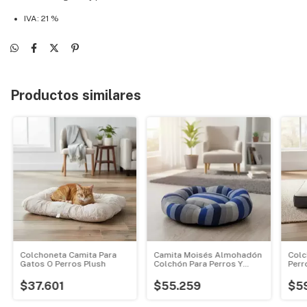
IVA: 21 %
Productos similares
Colchoneta Camita Para
Camita Moisés Almohadón
Colc
Gatos O Perros Plush
Colchón Para Perros Y
Perr
Gatos
Drea
$37.601
$55.259
$5