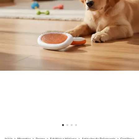
Inicio
>
Mascotas
>
Perros
>
Estética e Higiene
>
Artículos de Peluquería
>
Cepillos y