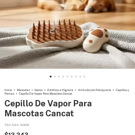
Inicio
>
Mascotas
>
Gatos
>
Estética e Higiene
>
Artículos de Peluquería
>
Cepillos y
Peines
>
Cepillo De Vapor Para Mascotas Cancat
Cepillo De Vapor Para
Mascotas Cancat
SKU:
N22-4280B