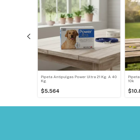
ine Plus Gatos
Pipeta Antipulgas Power Ultra 21 Kg. A 40
Pipeta
Kg.
10k
$5.564
$10.