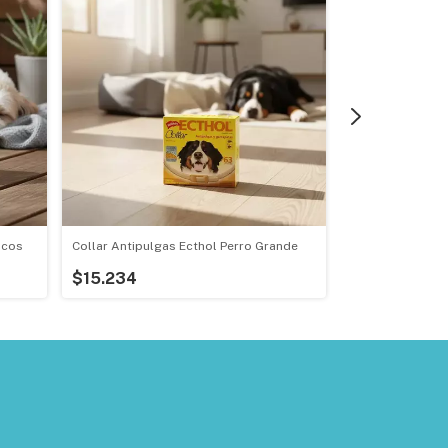
icos
Collar Antipulgas Ecthol Perro Grande
Pipeta Antipulga
20k
$15.234
$11.693