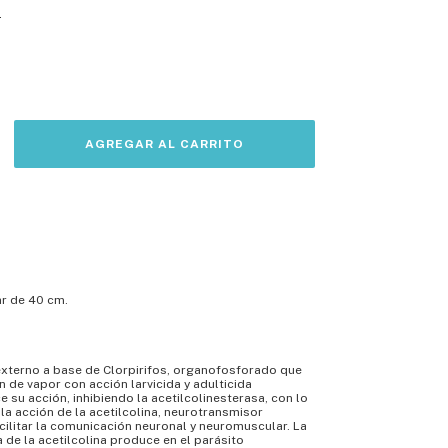
s
ar de 40 cm.
externo a base de Clorpirifos, organofosforado que
n de vapor con acción larvicida y adulticida
ce su acción, inhibiendo la acetilcolinesterasa, con lo
la acción de la acetilcolina, neurotransmisor
ilitar la comunicación neuronal y neuromuscular. La
 de la acetilcolina produce en el parásito