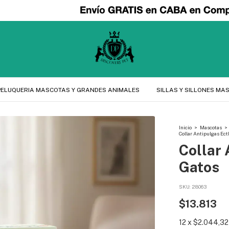
PELUQUERIA MASCOTAS Y GRANDES ANIMALES
SILLAS Y SILLONES MA
Inicio
>
Mascotas
>
Collar Antipulgas Ect
Collar 
Gatos
SKU:
28063
$13.813
12
x
$2.044,32