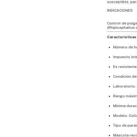
susceptible, par
INDICACIONES
Control de pulga
(Rhipicephallus 
Características 
Número de ha
Impuesto int
Es resistente
Condición de
Laboratorio: 
Rango máxim
Mínima durac
Modelo: Coll
Tipo de pará
Mascota rec