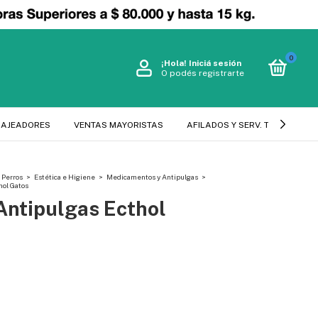
0
¡Hola!
Iniciá sesión
O podés registrarte
SAJEADORES
VENTAS MAYORISTAS
AFILADOS Y SERV. TECNICO
Perros
>
Estética e Higiene
>
Medicamentos y Antipulgas
>
hol Gatos
Antipulgas Ecthol