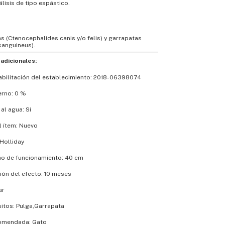
álisis de tipo espástico.
s (Ctenocephalides canis y/o felis) y garrapatas
sanguineus).
adicionales:
bilitación del establecimiento: 2018-06398074
erno: 0 %
 al agua: Sí
l ítem: Nuevo
Holliday
o de funcionamiento: 40 cm
ión del efecto: 10 meses
ar
sitos: Pulga,Garrapata
omendada: Gato