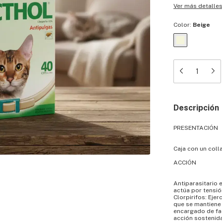
Ver más detalle
Color:
Beige
Descripción
PRESENTACIÓN
Caja con un coll
ACCIÓN
Antiparasitario 
actúa por tensió
Clorpirifos: Ejer
que se mantiene 
encargado de fac
acción sostenida