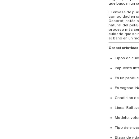
que buscan un c
El envase de plá
comodidad en cad
Osspret, estás o
natural del pela
proceso más sen
cuidado que se 
el baño en un m
Características 
Tipos de cuid
Impuesto int
Es un produc
Es vegano: N
Condición de
Línea: Bellez
Modelo: volu
Tipo de envas
Etapa de vid