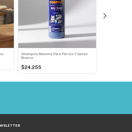
oo
Shampoo Maximo Para Perros Y Gatos
Shampoo Perro 
Blanco
Brillo Con Henn
$24.255
$7.561
WSLETTER