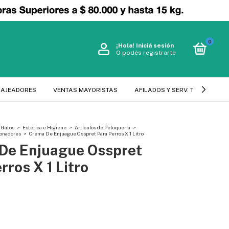
0
¡Hola!
Iniciá sesión
O podés registrarte
SAJEADORES
VENTAS MAYORISTAS
AFILADOS Y SERV. TECNICO
Gatos
>
Estética e Higiene
>
Artículos de Peluquería
>
onadores
>
Crema De Enjuague Osspret Para Perros X 1 Litro
De Enjuague Osspret
rros X 1 Litro