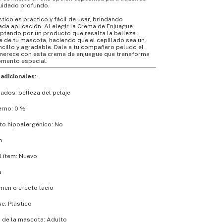
uidado profundo.
stico es práctico y fácil de usar, brindando
a aplicación. Al elegir la Crema de Enjuague
ptando por un producto que resalta la belleza
je de tu mascota, haciendo que el cepillado sea un
cillo y agradable. Dale a tu compañero peludo el
merece con esta crema de enjuague que transforma
omento especial.
adicionales:
ados: belleza del pelaje
erno: 0 %
to hipoalergénico: No
o
l ítem: Nuevo
a
men o efecto lacio
e: Plástico
a de la mascota: Adulto