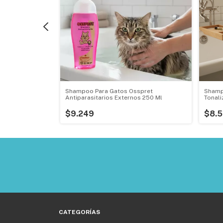
dos Shampoo
Shampoo Para Gatos Osspret
Shamp
Antiparasitarios Externos 250 Ml
Tonal
$9.249
$8.5
CATEGORÍAS