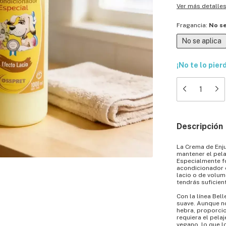
Ver más detalle
Fragancia:
No se
No se aplica
¡No te lo pier
Descripción
La Crema de Enju
mantener el pel
Especialmente f
acondicionador e
lacio o de volu
tendrás suficien
Con la línea Bell
suave. Aunque no
hebra, proporci
requiera el pela
vegano, lo que l