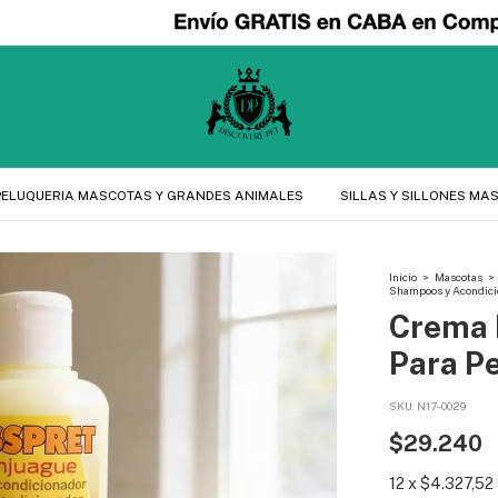
PELUQUERIA MASCOTAS Y GRANDES ANIMALES
SILLAS Y SILLONES MA
Inicio
>
Mascotas
>
Shampoos y Acondici
Crema 
Para Pe
SKU:
N17-0029
$29.240
12
x
$4.327,52