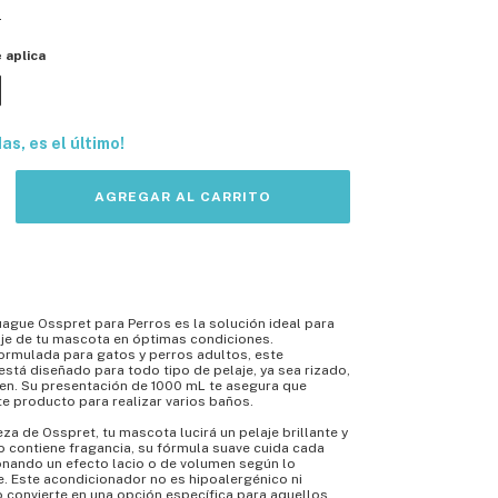
s
 aplica
das, es el último!
ague Osspret para Perros es la solución ideal para
aje de tu mascota en óptimas condiciones.
ormulada para gatos y perros adultos, este
stá diseñado para todo tipo de pelaje, ya sea rizado,
men. Su presentación de 1000 mL te asegura que
te producto para realizar varios baños.
eza de Osspret, tu mascota lucirá un pelaje brillante y
 contiene fragancia, su fórmula suave cuida cada
onando un efecto lacio o de volumen según lo
je. Este acondicionador no es hipoalergénico ni
o convierte en una opción específica para aquellos