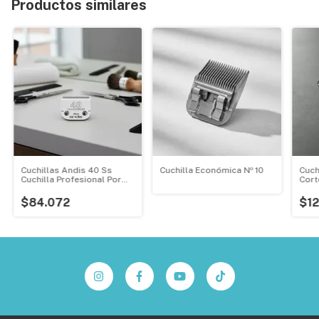
Productos similares
Cuchillas Andis 40 Ss
Cuchilla Económica Nº 10
Cuch
Cuchilla Profesional Por
Cort
Discovery Pet
Prof
$84.072
$12