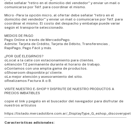
debe señalar "retiro en el domicilio del vendedor" y enviar un mail o
comunicarse por Telf. para coordinar el mismo.
Micro - Para la opción micro, al ofertar debe señalar "retiro en el
domicilio del vendedor" y enviar un mail o comunicarse por Telf. para
coordinar el mismo. El costo del despacho y embalaje puede variar
según el transporte seleccionado.
MEDIOS DE PAGO
Pago Online a través de MercadoPago.
Admite: Tarjeta de Crédito, Tarjeta de Débito, Transferencias ,
RapiPago, Pago Fácil y más.
¿POR QUÉ ELEGIRNOS?
oLocal a la calle con estacionamiento para clientes.
oAtención T.E permanente durante el horario de trabajo.
oContamos con una amplia gama de productos.
oShowroom disponible p/ cliente.
oLa mejor atención y asesoramiento del sitio.
oRealizamos Factura A o B.
VISITE NUESTRO E-SHOP Y DISFRUTE DE NUESTRO PRODUCTOS A
PRECIOS IMBATIBLES
copie el link y pegelo en el buscador del navegador para disfrutar de
nuestros artículos
https://listado.mercadolibre.com.ar/_DisplayType_G_eshop_discoverypet
Características adicionales: