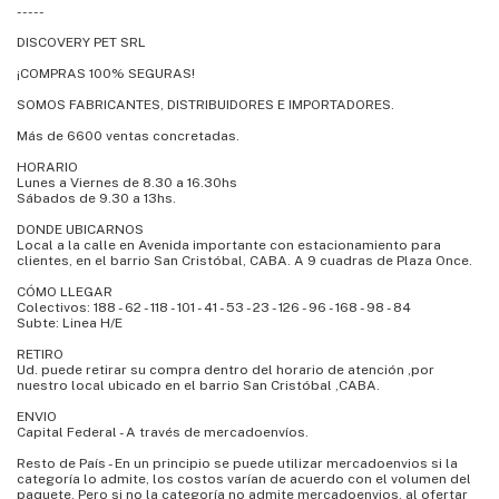
-----
DISCOVERY PET SRL
¡COMPRAS 100% SEGURAS!
SOMOS FABRICANTES, DISTRIBUIDORES E IMPORTADORES.
Más de 6600 ventas concretadas.
HORARIO
Lunes a Viernes de 8.30 a 16.30hs
Sábados de 9.30 a 13hs.
DONDE UBICARNOS
Local a la calle en Avenida importante con estacionamiento para
clientes, en el barrio San Cristóbal, CABA. A 9 cuadras de Plaza Once.
CÓMO LLEGAR
Colectivos: 188 - 62 - 118 - 101 - 41 - 53 - 23 - 126 - 96 - 168 - 98 - 84
Subte: Linea H/E
RETIRO
Ud. puede retirar su compra dentro del horario de atención ,por
nuestro local ubicado en el barrio San Cristóbal ,CABA.
ENVIO
Capital Federal - A través de mercadoenvíos.
Resto de País - En un principio se puede utilizar mercadoenvios si la
categoría lo admite, los costos varían de acuerdo con el volumen del
paquete. Pero si no la categoría no admite mercadoenvios, al ofertar