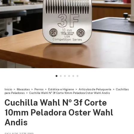
Inicio
>
Mascotas
>
Perros
>
Estética e Higiene
>
Artículos de Peluquería
>
Cuchillas
para Peladoras
>
Cuchilla Wahl Nº 3f Corte 10mm Peladora Oster Wahl Andis
Cuchilla Wahl Nº 3f Corte
10mm Peladora Oster Wahl
Andis
SKU:
N26-2376-0000