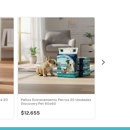
os 20
Paños Entrenamiento Perros 20 Unidades
Pañal Paño Pet 
Discovery Pet 60x60
Hasta 1 1/2kg
$12.655
$4.994