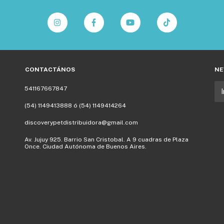
CONTACTÁNOS
NE
541167667847
(54) 1149413888 ó (54) 1149414264
discoverypetdistribuidora@gmail.com
Av. Jujuy 925. Barrio San Cristobal. A 9 cuadras de Plaza
Once. Ciudad Autónoma de Buenos Aires.