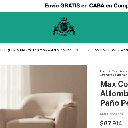
PELUQUERIA MASCOTAS Y GRANDES ANIMALES
SILLAS Y SILLONES MA
Inicio
>
Mascotas
>
Alfombra Sanitaria X
Max Co
Alfomb
Paño P
SKU:
PPMAXX50
$87.914