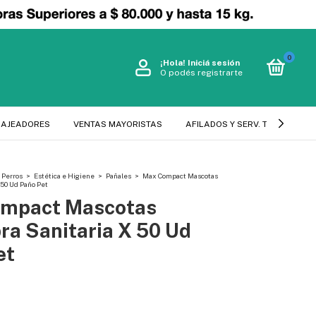
0
¡Hola!
Iniciá sesión
O podés registrarte
SAJEADORES
VENTAS MAYORISTAS
AFILADOS Y SERV. TECNICO
Perros
>
Estética e Higiene
>
Pañales
>
Max Compact Mascotas
 50 Ud Paño Pet
mpact Mascotas
ra Sanitaria X 50 Ud
et