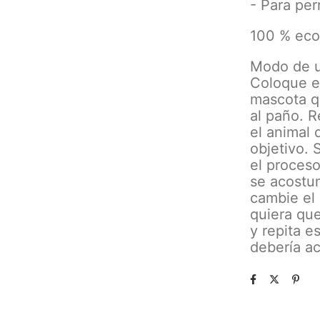
- Para per
100 % eco
Modo de ut
Coloque e
mascota q
al paño. 
el animal q
objetivo. 
el proces
se acostu
cambie el 
quiera qu
y repita e
debería ac