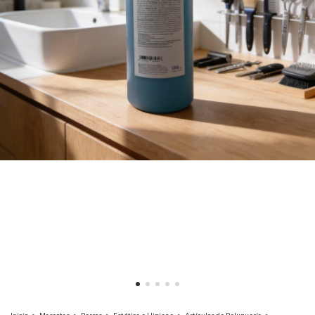
Inicio
>
Mascotas
>
Perros
>
Estética e Higiene
>
Artículos de Peluquería
>