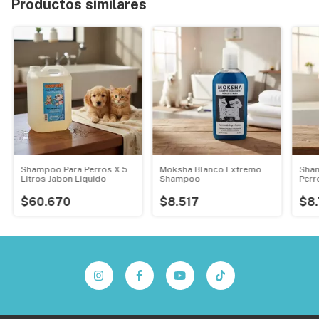
Productos similares
Shampoo Para Perros X 5
Moksha Blanco Extremo
Sham
Litros Jabon Liquido
Shampoo
Perr
$60.670
$8.517
$8