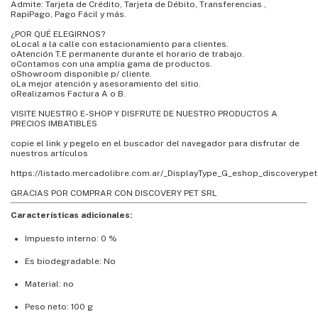
Admite: Tarjeta de Crédito, Tarjeta de Débito, Transferencias ,
RapiPago, Pago Fácil y más.
¿POR QUÉ ELEGIRNOS?
oLocal a la calle con estacionamiento para clientes.
oAtención T.E permanente durante el horario de trabajo.
oContamos con una amplia gama de productos.
oShowroom disponible p/ cliente.
oLa mejor atención y asesoramiento del sitio.
oRealizamos Factura A o B.
VISITE NUESTRO E-SHOP Y DISFRUTE DE NUESTRO PRODUCTOS A
PRECIOS IMBATIBLES
copie el link y pegelo en el buscador del navegador para disfrutar de
nuestros artículos
https://listado.mercadolibre.com.ar/_DisplayType_G_eshop_discoverypet
GRACIAS POR COMPRAR CON DISCOVERY PET SRL
Características adicionales:
Impuesto interno: 0 %
Es biodegradable: No
Material: no
Peso neto: 100 g