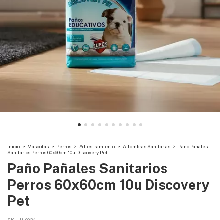
Inicio
>
Mascotas
>
Perros
>
Adiestramiento
>
Alfombras Sanitarias
>
Paño Pañales
Sanitarios Perros 60x60cm 10u Discovery Pet
Paño Pañales Sanitarios
Perros 60x60cm 10u Discovery
Pet
SKU:
I1-0034