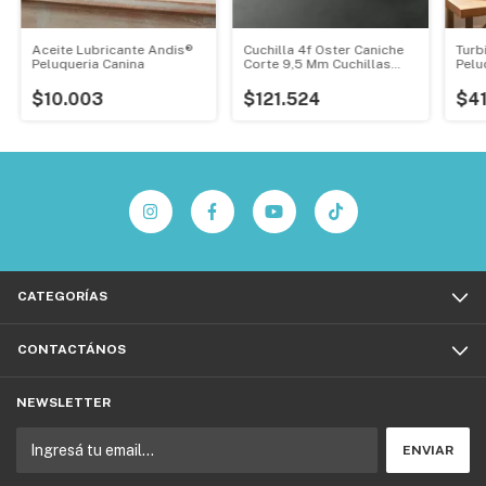
Aceite Lubricante Andis®
Cuchilla 4f Oster Caniche
Turb
Peluqueria Canina
Corte 9,5 Mm Cuchillas
Pelu
Profesional
Calo
$10.003
$121.524
$41
CATEGORÍAS
CONTACTÁNOS
NEWSLETTER