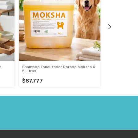
e
Shampoo Tonalizador Dorado Moksha X
Moksha Destell
5 Litros
$8.517
$87.777