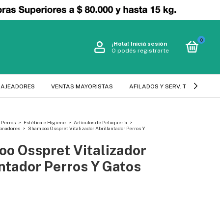
0
¡Hola!
Iniciá sesión
O podés registrarte
SAJEADORES
VENTAS MAYORISTAS
AFILADOS Y SERV. TECNICO
Perros
>
Estética e Higiene
>
Artículos de Peluquería
>
onadores
>
Shampoo Osspret Vitalizador Abrillantador Perros Y
o Osspret Vitalizador
ntador Perros Y Gatos