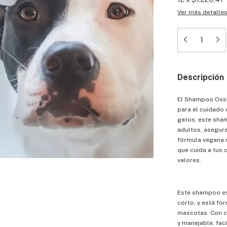
Ver más detalle
Descripción
El Shampoo Osspr
para el cuidado 
gatos, este sha
adultos, asegura
fórmula vegana 
que cuida a tus
valores.
Este shampoo es
corto, y está for
mascotas. Con c
y manejable, fac