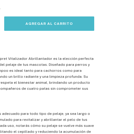
s
et Vitalizador Abrillantador es la elección perfecta
del pelaje de tus mascotas. Diseñado para perros y
mpoo es ideal tanto para cachorros como para
ndo un brillo radiante y una limpieza profunda. Su
respeta el bienestar animal, brindando un producto
 compañeros de cuatro patas sin comprometer sus
 adecuado para todo tipo de pelaje, ya sea largo o
mulado para revitalizar y abrillantar el pelo de tus
ada uso, notarás cómo su pelaje se vuelve más suave
ilitando el cepillado y reduciendo la acumulación de