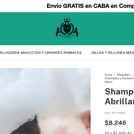
PELUQUERIA MASCOTAS Y GRANDES ANIMALES
SILLAS Y SILLONES MA
Inicio
>
Mascotas
>
Shampoos y Acondici
Gatos
Shampo
Abrilla
SKU:
N17-0026
$8.246
12
x
$1.220,41