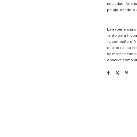
suciedad. Además
pelaje, dándole 
La experiencia 
tanto para ti co
tu compañero fr
que no cause irr
se merece con e
observa cómo su 