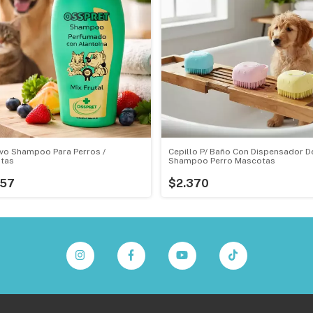
ivo Shampoo Para Perros /
Cepillo P/ Baño Con Dispensador D
tas
Shampoo Perro Mascotas
457
$2.370