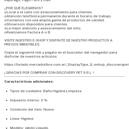
RapiPago, Pago Fácil y más.
¿POR QUÉ ELEGIRNOS?
oLocal a la calle con estacionamiento para clientes.
oAtención telefónica permanente durante el horario de trabajo.
oContamos con una amplia gama de productos de calidad.
oShowroom disponible para clientes.
oLa mejor atención y asesoramiento del sitio.
oRealizamos Factura A o B.
VISITE NUESTRO E-SHOP Y DISFRUTE DE NUESTRO PRODUCTOS A
PRECIOS IMBATIBLES.
Copia el siguiente link y pegalo en el buscador del navegador para
disfrutar de nuestros artículos:
https://listado.mercadolibre.com.ar/_DisplayType_G_eshop_discoverypet
¡ GRACIAS POR COMPRAR CON DISCOVERY PET S.R.L. !
Características adicionales:
Tipos de cuidados: Baño,Higiene,Limpieza
Impuesto interno: 0 %
Condición del ítem: Nuevo
Línea: Higiene
Modelo: Jabón Líquido