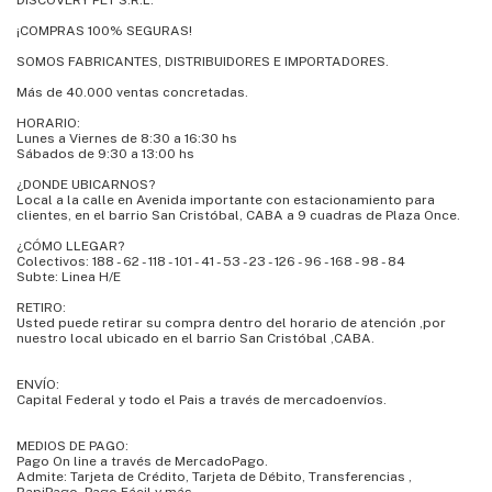
DISCOVERY PET S.R.L.
¡COMPRAS 100% SEGURAS!
SOMOS FABRICANTES, DISTRIBUIDORES E IMPORTADORES.
Más de 40.000 ventas concretadas.
HORARIO:
Lunes a Viernes de 8:30 a 16:30 hs
Sábados de 9:30 a 13:00 hs
¿DONDE UBICARNOS?
Local a la calle en Avenida importante con estacionamiento para
clientes, en el barrio San Cristóbal, CABA a 9 cuadras de Plaza Once.
¿CÓMO LLEGAR?
Colectivos: 188 - 62 - 118 - 101 - 41 - 53 - 23 - 126 - 96 - 168 - 98 - 84
Subte: Linea H/E
RETIRO:
Usted puede retirar su compra dentro del horario de atención ,por
nuestro local ubicado en el barrio San Cristóbal ,CABA.
ENVÍO:
Capital Federal y todo el Pais a través de mercadoenvíos.
MEDIOS DE PAGO:
Pago On line a través de MercadoPago.
Admite: Tarjeta de Crédito, Tarjeta de Débito, Transferencias ,