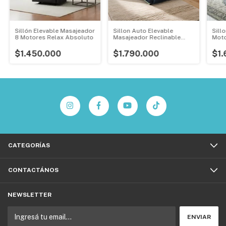
Sillón Elevable Masajeador
Sillon Auto Elevable
Sill
8 Motores Relax Absoluto
Masajeador Reclinable
Moto
Terapéutico
Tran
$1.450.000
$1.790.000
$1.
CATEGORÍAS
CONTACTÁNOS
NEWSLETTER