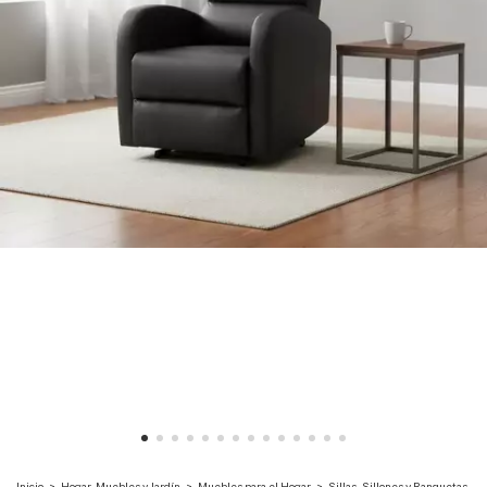
Inicio
>
Hogar, Muebles y Jardín
>
Muebles para el Hogar
>
Sillas, Sillones y Banquetas