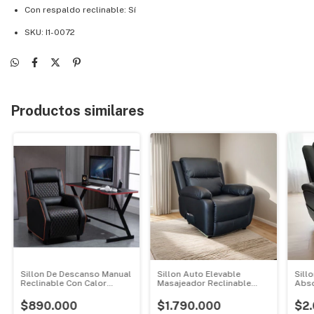
Con respaldo reclinable: Sí
SKU: I1-0072
Productos similares
Sillon De Descanso Manual
Sillon Auto Elevable
Sill
Reclinable Con Calor
Masajeador Reclinable
Abso
Lumbar
Terapéutico
Mot
$890.000
$1.790.000
$2