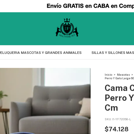
PELUQUERIA MASCOTAS Y GRANDES ANIMALES
SILLAS Y SILLONES MA
Inicio
>
Mascotas
>
Perro Y Gato Large 
Cama C
Perro 
Cm
SKU:
I1-YF72058-L
$74.128