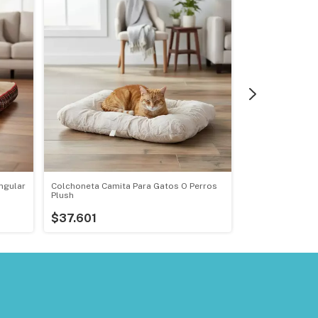
ngular
Colchoneta Camita Para Gatos O Perros
Moises Redondo
Plush
$35.130
$37.601