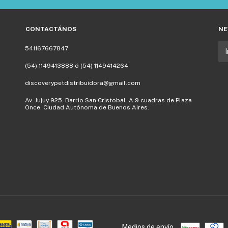
CONTACTÁNOS
NE
541167667847
(54) 1149413888 ó (54) 1149414264
discoverypetdistribuidora@gmail.com
Av. Jujuy 925. Barrio San Cristobal. A 9 cuadras de Plaza
Once. Ciudad Autónoma de Buenos Aires.
Medios de envío