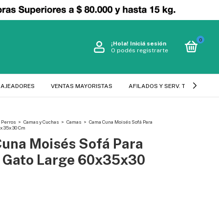
0
¡Hola!
Iniciá sesión
O podés registrarte
SAJEADORES
VENTAS MAYORISTAS
AFILADOS Y SERV. TECNICO
Perros
>
Camas y Cuchas
>
Camas
>
Cama Cuna Moisés Sofá Para
60x35x30 Cm
una Moisés Sofá Para
Y Gato Large 60x35x30