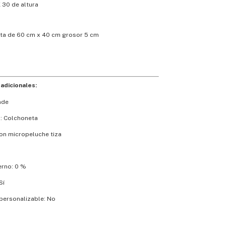
 30 de altura
ta de 60 cm x 40 cm grosor 5 cm
adicionales:
nde
: Colchoneta
con micropeluche tiza
m
erno: 0 %
Sí
personalizable: No