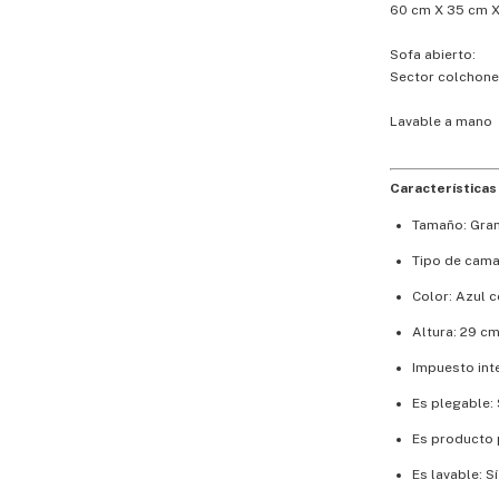
60 cm X 35 cm X
Sofa abierto:
Sector colchone
Lavable a mano
Características 
Tamaño: Gra
Tipo de cama
Color: Azul 
Altura: 29 c
Impuesto int
Es plegable: 
Es producto 
Es lavable: Sí