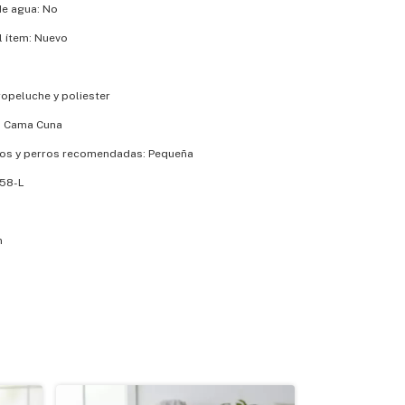
de agua: No
l ítem: Nuevo
ropeluche y poliester
a Cama Cuna
os y perros recomendadas: Pequeña
058-L
m