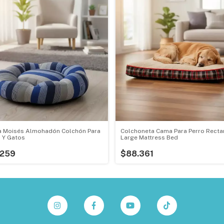
a Moisés Almohadón Colchón Para
Colchoneta Cama Para Perro Recta
 Y Gatos
Large Mattress Bed
.259
$88.361