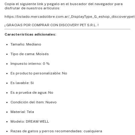
Copia el siguiente link y pegalo en el buscador del navegador para
disfrutar de nuestros artículos:
https://listado.mercadolibre.com.ar/_DisplayType_G_eshop_discoverypet
¡ GRACIAS POR COMPRAR CON DISCOVERY PET S.R.L. !
Características adicionales:
Tamaño: Mediano
Tipo de cama: Moisés
Impuesto interno: 0 %
Es producto personalizable: No
Es lavable: Sí
Es a prueba de agua: No
Condición del ítem: Nuevo
Material: Tela
Modelo: DREAM WELL
Razas de gatos y perros recomendadas: cualquiera