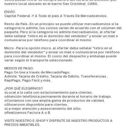
nuestro local ubicado en el barrio San Cristóbal ,CABA.
ENVÍO:
Capital Federal -Y A Todo el pais A Través De Mercadoenvíos.
Resto de País - En un principio se puede utilizar mercadoenvíos si la
categoría lo admite, los costos varían de acuerdo con el volumen del
paquete. Pero si la categoría no admite mercadoenvíos, al ofertar
debe señalar "retiro en el domicilio del vendedor" y enviar un mail o
comunicarse por teléfono para coordinar el mismo.
Micro - Para la opción micro, al ofertar debe señalar "retiro en el
domicilio del vendedor" y enviar un mail o comunicarse por teléfono
para coordinar el mismo. El costo del despacho y embalaje puede
variar según el transporte seleccionado.
MEDIOS DE PAGO:
Pago On line a través de MercadoPago.
Admite: Tarjeta de Crédito, Tarjeta de Débito, Transferencias ,
RapiPago, Pago Fácil y más.
¿POR QUÉ ELEGIRNOS?
oLocal a la calle con estacionamiento para clientes.
oAtención telefónica permanente durante el horario de trabajo.
oContamos con una amplia gama de productos de calidad.
oShowroom disponible para clientes.
oLa mejor atención y asesoramiento del sitio.
oRealizamos Factura A o B.
VISITE NUESTRO E-SHOP Y DISFRUTE DE NUESTRO PRODUCTOS A
PRECIOS IMBATIBLES.