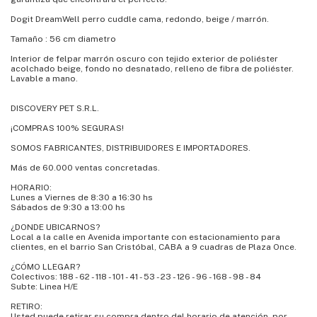
Dogit DreamWell perro cuddle cama, redondo, beige / marrón.
Tamaño : 56 cm diametro
Interior de felpar marrón oscuro con tejido exterior de poliéster
acolchado beige, fondo no desnatado, relleno de fibra de poliéster.
Lavable a mano.
DISCOVERY PET S.R.L.
¡COMPRAS 100% SEGURAS!
SOMOS FABRICANTES, DISTRIBUIDORES E IMPORTADORES.
Más de 60.000 ventas concretadas.
HORARIO:
Lunes a Viernes de 8:30 a 16:30 hs
Sábados de 9:30 a 13:00 hs
¿DONDE UBICARNOS?
Local a la calle en Avenida importante con estacionamiento para
clientes, en el barrio San Cristóbal, CABA a 9 cuadras de Plaza Once.
¿CÓMO LLEGAR?
Colectivos: 188 - 62 - 118 - 101 - 41 - 53 - 23 - 126 - 96 - 168 - 98 - 84
Subte: Linea H/E
RETIRO:
Usted puede retirar su compra dentro del horario de atención ,por