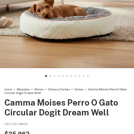
Inicio
>
Mascotas
>
Perros
>
Camas y Cuchas
>
Camas
>
Camma Moises Perro O Gato
Circular Dogit Dream Well
Camma Moises Perro O Gato
Circular Dogit Dream Well
SKU:
N23-96655