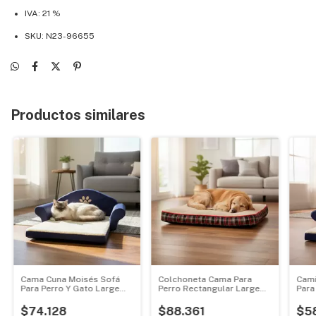
IVA: 21 %
SKU: N23-96655
Productos similares
Cama Cuna Moisés Sofá
Colchoneta Cama Para
Cami
Para Perro Y Gato Large
Perro Rectangular Large
Para
60x35x30 Cm
Mattress Bed
51x3
$74.128
$88.361
$5