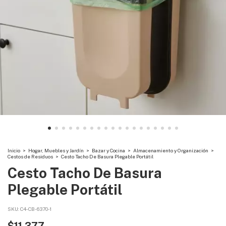
Inicio
>
Hogar, Muebles y Jardín
>
Bazar y Cocina
>
Almacenamiento y Organización
>
Cestos de Residuos
>
Cesto Tacho De Basura Plegable Portátil
Cesto Tacho De Basura
Plegable Portátil
SKU:
C4-CB-6370-1