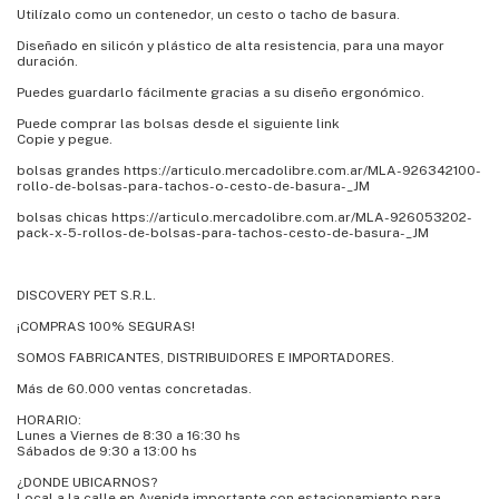
Utilízalo como un contenedor, un cesto o tacho de basura.
Diseñado en silicón y plástico de alta resistencia, para una mayor
duración.
Puedes guardarlo fácilmente gracias a su diseño ergonómico.
Puede comprar las bolsas desde el siguiente link
Copie y pegue.
bolsas grandes https://articulo.mercadolibre.com.ar/MLA-926342100-
rollo-de-bolsas-para-tachos-o-cesto-de-basura-_JM
bolsas chicas https://articulo.mercadolibre.com.ar/MLA-926053202-
pack-x-5-rollos-de-bolsas-para-tachos-cesto-de-basura-_JM
DISCOVERY PET S.R.L.
¡COMPRAS 100% SEGURAS!
SOMOS FABRICANTES, DISTRIBUIDORES E IMPORTADORES.
Más de 60.000 ventas concretadas.
HORARIO:
Lunes a Viernes de 8:30 a 16:30 hs
Sábados de 9:30 a 13:00 hs
¿DONDE UBICARNOS?
Local a la calle en Avenida importante con estacionamiento para