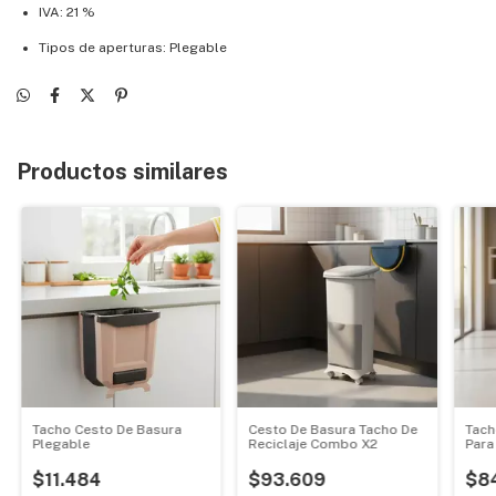
IVA: 21 %
Tipos de aperturas: Plegable
Productos similares
Tacho Cesto De Basura
Cesto De Basura Tacho De
Tach
Plegable
Reciclaje Combo X2
Para
$11.484
$93.609
$8