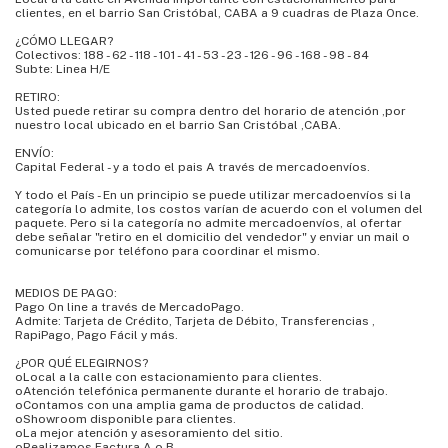
clientes, en el barrio San Cristóbal, CABA a 9 cuadras de Plaza Once.
¿CÓMO LLEGAR?
Colectivos: 188 - 62 - 118 - 101 - 41 - 53 - 23 - 126 - 96 - 168 - 98 - 84
Subte: Linea H/E
RETIRO:
Usted puede retirar su compra dentro del horario de atención ,por
nuestro local ubicado en el barrio San Cristóbal ,CABA.
ENVÍO:
Capital Federal - y a todo el pais A través de mercadoenvíos.
Y todo el País - En un principio se puede utilizar mercadoenvíos si la
categoría lo admite, los costos varían de acuerdo con el volumen del
paquete. Pero si la categoría no admite mercadoenvíos, al ofertar
debe señalar "retiro en el domicilio del vendedor" y enviar un mail o
comunicarse por teléfono para coordinar el mismo.
MEDIOS DE PAGO:
Pago On line a través de MercadoPago.
Admite: Tarjeta de Crédito, Tarjeta de Débito, Transferencias ,
RapiPago, Pago Fácil y más.
¿POR QUÉ ELEGIRNOS?
oLocal a la calle con estacionamiento para clientes.
oAtención telefónica permanente durante el horario de trabajo.
oContamos con una amplia gama de productos de calidad.
oShowroom disponible para clientes.
oLa mejor atención y asesoramiento del sitio.
oRealizamos Factura A o B.