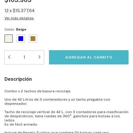
$103.903
12
x
$15.377,64
Ver más detalles
Color:
Beige
Descripción
Combo x 2 tachos de basura reciclaje.
Uno de 42 Litros de 3 contenedores y un tacho plegable con
dispensador.
Tacho de reciclaje vertical de 42 L, con 3 contadores para clasificación
de desperdicios, tiene ruedas de 360°, ganchos para bolsas a los
lados.
Es de fácil armado.
Incluye de Regalo 3 rollos que contiene 20 bolsas cada uno.