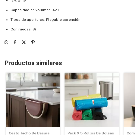
IVA: 21 %
Capacidad en volumen: 42 L
Tipos de aperturas: Plegable,aprensión
Con ruedas: Sí
Productos similares
Cesto Tacho De Basura
Pack X 5 Rollos De Bolsas
Comb