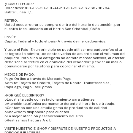
¿CÓMO LLEGAR?
Colectivos: 188 - 62 - 118 - 101 - 41 - 53 - 23 - 126 - 96 - 168 - 98 - 84
Subte: Linea H/E
RETIRO:
Usted puede retirar su compra dentro del horario de atención ,por
nuestro local ubicado en el barrio San Cristóbal ,CABA.
ENVÍO:
Capital Federal y todo el pais- A través de mercadoenvíos.
Y todo el País - En un principio se puede utilizar mercadoenvíos si la
categoría lo admite, los costos varían de acuerdo con el volumen del
paquete. Pero si no la categoría no admite mercadoenvíos, al ofertar
debe señalar "retiro en el domicilio del vendedor" y enviar un mail o
comunicarse por teléfono para coordinar el mismo.
MEDIOS DE PAGO:
Pago On line a través de MercadoPago.
Admite: Tarjeta de Crédito, Tarjeta de Débito, Transferencias ,
RapiPago, Pago Fácil y más.
¿POR QUÉ ELEGIRNOS?
oLocal a la calle con estacionamiento para clientes.
oAtención telefónica permanente durante el horario de trabajo.
oContamos con una amplia gama de productos de calidad.
oShowroom disponible para clientes.
oLa mejor atención y asesoramiento del sitio.
oRealizamos Factura A o B.
VISITE NUESTRO E-SHOP Y DISFRUTE DE NUESTRO PRODUCTOS A
PRECIOS IMBATIBLES.