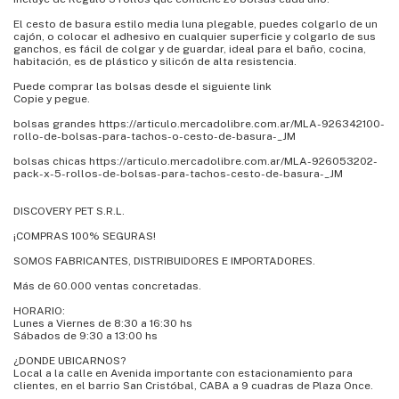
El cesto de basura estilo media luna plegable, puedes colgarlo de un
cajón, o colocar el adhesivo en cualquier superficie y colgarlo de sus
ganchos, es fácil de colgar y de guardar, ideal para el baño, cocina,
habitación, es de plástico y silicón de alta resistencia.
Puede comprar las bolsas desde el siguiente link
Copie y pegue.
bolsas grandes https://articulo.mercadolibre.com.ar/MLA-926342100-
rollo-de-bolsas-para-tachos-o-cesto-de-basura-_JM
bolsas chicas https://articulo.mercadolibre.com.ar/MLA-926053202-
pack-x-5-rollos-de-bolsas-para-tachos-cesto-de-basura-_JM
DISCOVERY PET S.R.L.
¡COMPRAS 100% SEGURAS!
SOMOS FABRICANTES, DISTRIBUIDORES E IMPORTADORES.
Más de 60.000 ventas concretadas.
HORARIO:
Lunes a Viernes de 8:30 a 16:30 hs
Sábados de 9:30 a 13:00 hs
¿DONDE UBICARNOS?
Local a la calle en Avenida importante con estacionamiento para
clientes, en el barrio San Cristóbal, CABA a 9 cuadras de Plaza Once.