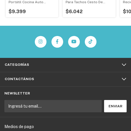
Portátil Cocina Auto
Para Tachos Cesto De
Reci
Escritorio
Basura
$9.399
$6.042
$1
CATEGORÍAS
CONTACTÁNOS
NEWSLETTER
Medios de pago