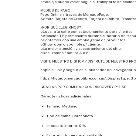
embalaje puede variar según el transporte seleccion
MEDIOS DE PAGO
Pago Online a través de MercadoPago.
Admite: Tarjeta de Crédito, Tarjeta de Débito, Transfe
¿POR QUÉ ELEGIRNOS?
oLocal a la calle con estacionamiento para clientes.
oAtención T.E permanente durante el horario de traba
oContamos con una amplia gama de productos.
oShowroom disponible p/ cliente.
oLa mejor atención y asesoramiento del sitio.
oRealizamos Factura A o B.
VISITE NUESTRO E-SHOP Y DISFRUTE DE NUESTRO PR
copie el link y pegelo en el buscador del navegador p
https://listado.mercadolibre.com.ar/_DisplayType_G
GRACIAS POR COMPRAR CON DISCOVERY PET SRL
Características adicionales:
Tamaño: Mediano
Tipo de cama: Colchoneta
Impuesto interno: 0 %
Es producto personalizable: No