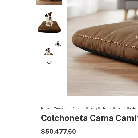
Inicio
>
Mascotas
>
Perros
>
Camas y Cuchas
>
Camas
>
Colchon
Colchoneta Cama Camita
$50.477,60