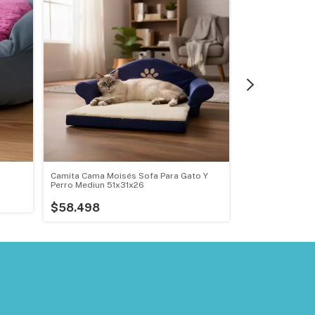
Camita Cama Moisés Sofa Para Gato Y
Camma Moises Pe
Perro Mediun 51x31x26
Dogit Dream Wel
$58.498
$35.962