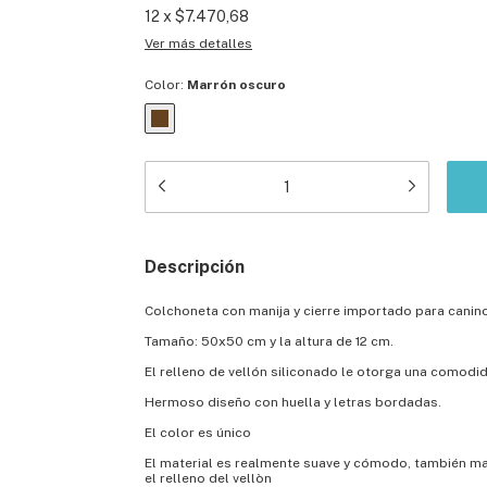
12
x
$7.470,68
Ver más detalles
Color:
Marrón oscuro
Descripción
Colchoneta con manija y cierre importado para canino
Tamaño: 50x50 cm y la altura de 12 cm.
El relleno de vellón siliconado le otorga una comodid
Hermoso diseño con huella y letras bordadas.
El color es único
El material es realmente suave y cómodo, también ma
el relleno del vellòn