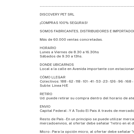
---------------------------------------------------------------
DISCOVERY PET SRL
¡COMPRAS 100% SEGURAS!
SOMOS FABRICANTES, DISTRIBUIDORES E IMPORTADO
Más de 60.000 ventas concretadas.
HORARIO
Lunes a Viernes de 8.30 a 16.30hs
Sábados de 9.30 a 13hs.
DONDE UBICARNOS
Local a la calle en Avenida importante con estacionam
CÓMO LLEGAR
Colectivos: 188 - 62 - 118 - 101 - 41 - 53 - 23 - 126 - 96 - 168 
Subte: Linea H/E
RETIRO
Ud. puede retirar su compra dentro del horario de ate
ENVIO
Capital Federal - Y A Todo El Pais A través de mercad
Resto de País - En un principio se puede utilizar mer
mercadoenvios, al ofertar debe señalar "retiro en el 
Micro - Para la opción micro, al ofertar debe señalar 