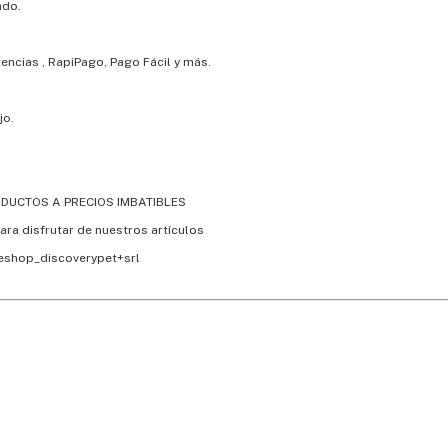
ado.
rencias , RapiPago, Pago Fácil y más.
jo.
ODUCTOS A PRECIOS IMBATIBLES
ara disfrutar de nuestros artículos
_eshop_discoverypet+srl