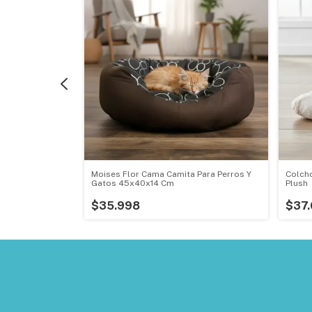
a Perros Y
Moises Flor Cama Camita Para Perros Y
Colcho
Gatos 45x40x14 Cm
Plush
$35.998
$37.