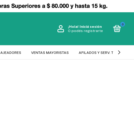
0
¡Hola!
Iniciá sesión
O podés registrarte
SAJEADORES
VENTAS MAYORISTAS
AFILADOS Y SERV. TECNICO