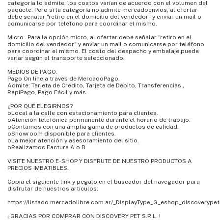
categoría lo admite, los costos varían de acuerdo con el volumen del
paquete. Pero si la categoría no admite mercadoenvíos, al ofertar
debe señalar "retiro en el domicilio del vendedor" y enviar un mail o
comunicarse por teléfono para coordinar el mismo.
Micro - Para la opción micro, al ofertar debe señalar "retiro en el
domicilio del vendedor" y enviar un mail o comunicarse por teléfono
para coordinar el mismo. El costo del despacho y embalaje puede
variar según el transporte seleccionado.
MEDIOS DE PAGO:
Pago On line a través de MercadoPago.
Admite: Tarjeta de Crédito, Tarjeta de Débito, Transferencias ,
RapiPago, Pago Fácil y más.
¿POR QUÉ ELEGIRNOS?
oLocal a la calle con estacionamiento para clientes.
oAtención telefónica permanente durante el horario de trabajo.
oContamos con una amplia gama de productos de calidad.
oShowroom disponible para clientes.
oLa mejor atención y asesoramiento del sitio.
oRealizamos Factura A o B.
VISITE NUESTRO E-SHOP Y DISFRUTE DE NUESTRO PRODUCTOS A
PRECIOS IMBATIBLES.
Copia el siguiente link y pegalo en el buscador del navegador para
disfrutar de nuestros artículos:
https://listado.mercadolibre.com.ar/_DisplayType_G_eshop_discoverypet
¡ GRACIAS POR COMPRAR CON DISCOVERY PET S.R.L. !