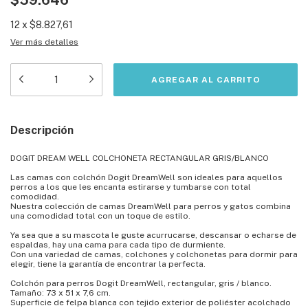
$59.646
12
x
$8.827,61
Ver más detalles
Descripción
DOGIT DREAM WELL COLCHONETA RECTANGULAR GRIS/BLANCO
Las camas con colchón Dogit DreamWell son ideales para aquellos
perros a los que les encanta estirarse y tumbarse con total
comodidad.
Nuestra colección de camas DreamWell para perros y gatos combina
una comodidad total con un toque de estilo.
Ya sea que a su mascota le guste acurrucarse, descansar o echarse de
espaldas, hay una cama para cada tipo de durmiente.
Con una variedad de camas, colchones y colchonetas para dormir para
elegir, tiene la garantía de encontrar la perfecta.
Colchón para perros Dogit DreamWell, rectangular, gris / blanco.
Tamaño: 73 x 51 x 7,6 cm.
Superficie de felpa blanca con tejido exterior de poliéster acolchado