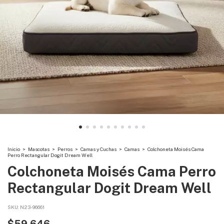
Inicio
>
Mascotas
>
Perros
>
Camas y Cuchas
>
Camas
>
Colchoneta Moisés Cama
Perro Rectangular Dogit Dream Well
Colchoneta Moisés Cama Perro
Rectangular Dogit Dream Well
SKU:
N23-96661