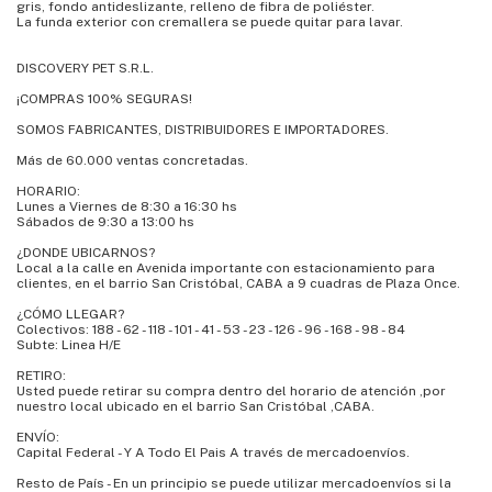
gris, fondo antideslizante, relleno de fibra de poliéster.
La funda exterior con cremallera se puede quitar para lavar.
DISCOVERY PET S.R.L.
¡COMPRAS 100% SEGURAS!
SOMOS FABRICANTES, DISTRIBUIDORES E IMPORTADORES.
Más de 60.000 ventas concretadas.
HORARIO:
Lunes a Viernes de 8:30 a 16:30 hs
Sábados de 9:30 a 13:00 hs
¿DONDE UBICARNOS?
Local a la calle en Avenida importante con estacionamiento para
clientes, en el barrio San Cristóbal, CABA a 9 cuadras de Plaza Once.
¿CÓMO LLEGAR?
Colectivos: 188 - 62 - 118 - 101 - 41 - 53 - 23 - 126 - 96 - 168 - 98 - 84
Subte: Linea H/E
RETIRO:
Usted puede retirar su compra dentro del horario de atención ,por
nuestro local ubicado en el barrio San Cristóbal ,CABA.
ENVÍO:
Capital Federal - Y A Todo El Pais A través de mercadoenvíos.
Resto de País - En un principio se puede utilizar mercadoenvíos si la