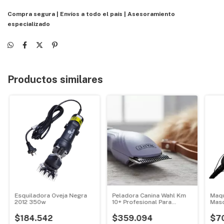
Compra segura | Envíos a todo el país | Asesoramiento
especializado
Productos similares
Esquiladora Oveja Negra
Peladora Canina Wahl Km
Maqu
2012 350w
10+ Profesional Para
Masc
Mascotas
Afil
$184.542
$359.094
$7