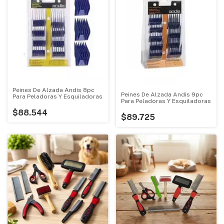
Peines De Alzada Andis 8pc
Peines De Alzada Andis 9pc
Para Peladoras Y Esquiladoras
Para Peladoras Y Esquiladoras
$88.544
$89.725