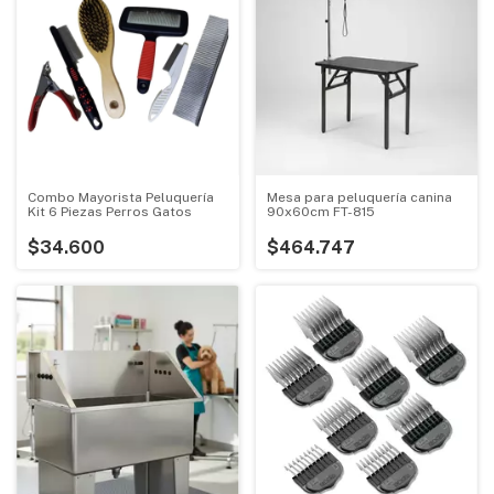
Combo Mayorista Peluquería
Mesa para peluquería canina
Kit 6 Piezas Perros Gatos
90x60cm FT-815
$34.600
$464.747