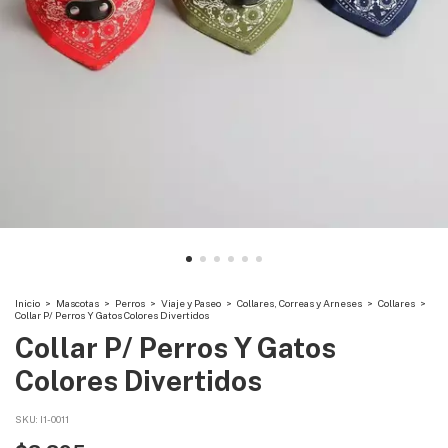
Inicio
>
Mascotas
>
Perros
>
Viaje y Paseo
>
Collares, Correas y Arneses
>
Collares
>
Collar P/ Perros Y Gatos Colores Divertidos
Collar P/ Perros Y Gatos
Colores Divertidos
SKU:
I1-0011