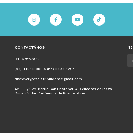
CONTACTÁNOS
NE
541167667847
(54) 1149413888 ó (54) 1149414264
discoverypetdistribuidora@gmail.com
Av. Jujuy 925. Barrio San Cristobal. A 9 cuadras de Plaza
Once. Ciudad Autónoma de Buenos Aires.