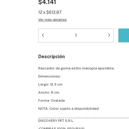
$4.141
12
x
$612,87
Ver más detalles
Descripción
Rascador de goma estilo manopla ajustable.
Dimenciones:
Largo: 12,3 cm
Ancho: 8 cm
Forma: Ovalada
NOTA :Color sujeto a disponibilidad
_____________________________________________
DISCOVERY PET S.R.L.
¡COMPRAS 100% SEGURAS!