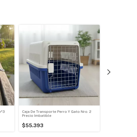
e*3
Caja De Transporte Perro Y Gato Nro. 2
Correa Suela En
Precio Imbatible
$10.174
$55.393