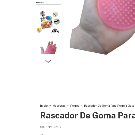
Inicio
>
Mascotas
>
Perros
>
Rascador De Goma Para Perro Y Gato
Rascador De Goma Para
SKU:
N12-0127