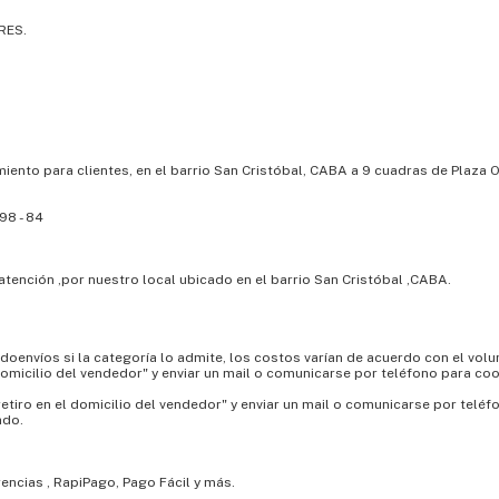
RES.
iento para clientes, en el barrio San Cristóbal, CABA a 9 cuadras de Plaza 
- 98 - 84
atención ,por nuestro local ubicado en el barrio San Cristóbal ,CABA.
cadoenvíos si la categoría lo admite, los costos varían de acuerdo con el vol
domicilio del vendedor" y enviar un mail o comunicarse por teléfono para co
 "retiro en el domicilio del vendedor" y enviar un mail o comunicarse por tel
ado.
rencias , RapiPago, Pago Fácil y más.