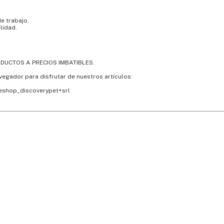
e trabajo.
lidad.
ODUCTOS A PRECIOS IMBATIBLES.
avegador para disfrutar de nuestros artículos:
_eshop_discoverypet+srl