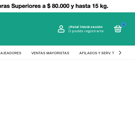
0
¡Hola!
Iniciá sesión
O podés registrarte
SAJEADORES
VENTAS MAYORISTAS
AFILADOS Y SERV. TECNICO