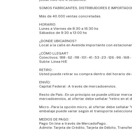
SOMOS FABRICANTES, DISTRIBUIDORES E IMPORTADO
Más de 40.000 ventas concretadas.
HORARIO:
Lunes a Viernes de 8:30 a 16:30 hs
Sábados de 9:30 a 13:00 hs
¿DONDE UBICARNOS?
Local a la calle en Avenida importante con estacionam
¿CÓMO LLEGAR?
Colectivos: 188 - 62 - 118 - 101 - 41 - 53 - 23 - 126 - 96 - 168 
Subte: Linea H/E
RETIRO:
Usted puede retirar su compra dentro del horario de 
ENVÍO:
Capital Federal - A través de mercadoenvíos.
Resto de País - En un principio se puede utilizar mer
mercadoenvíos, al ofertar debe señalar "retiro en el 
Micro - Para la opción micro, al ofertar debe señalar
embalaje puede variar según el transporte seleccion
MEDIOS DE PAGO:
Pago On line a través de MercadoPago.
Admite: Tarjeta de Crédito, Tarjeta de Débito, Transfe