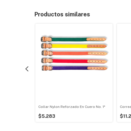
Productos similares
 2
Collar Nylon Reforzado En Cuero No. 1*
Correa
$5.283
$11.