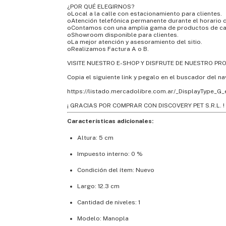
¿POR QUÉ ELEGIRNOS?
oLocal a la calle con estacionamiento para clientes.
oAtención telefónica permanente durante el horario d
oContamos con una amplia gama de productos de ca
oShowroom disponible para clientes.
oLa mejor atención y asesoramiento del sitio.
oRealizamos Factura A o B.
VISITE NUESTRO E-SHOP Y DISFRUTE DE NUESTRO PR
Copia el siguiente link y pegalo en el buscador del n
https://listado.mercadolibre.com.ar/_DisplayType_G
¡ GRACIAS POR COMPRAR CON DISCOVERY PET S.R.L. !
Características adicionales:
Altura: 5 cm
Impuesto interno: 0 %
Condición del ítem: Nuevo
Largo: 12.3 cm
Cantidad de niveles: 1
Modelo: Manopla