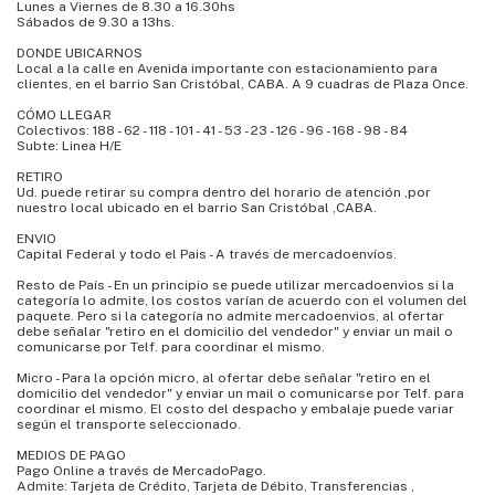
Lunes a Viernes de 8.30 a 16.30hs
Sábados de 9.30 a 13hs.
DONDE UBICARNOS
Local a la calle en Avenida importante con estacionamiento para
clientes, en el barrio San Cristóbal, CABA. A 9 cuadras de Plaza Once.
CÓMO LLEGAR
Colectivos: 188 - 62 - 118 - 101 - 41 - 53 - 23 - 126 - 96 - 168 - 98 - 84
Subte: Linea H/E
RETIRO
Ud. puede retirar su compra dentro del horario de atención ,por
nuestro local ubicado en el barrio San Cristóbal ,CABA.
ENVIO
Capital Federal y todo el Pais - A través de mercadoenvíos.
Resto de País - En un principio se puede utilizar mercadoenvios si la
categoría lo admite, los costos varían de acuerdo con el volumen del
paquete. Pero si la categoría no admite mercadoenvios, al ofertar
debe señalar "retiro en el domicilio del vendedor" y enviar un mail o
comunicarse por Telf. para coordinar el mismo.
Micro - Para la opción micro, al ofertar debe señalar "retiro en el
domicilio del vendedor" y enviar un mail o comunicarse por Telf. para
coordinar el mismo. El costo del despacho y embalaje puede variar
según el transporte seleccionado.
MEDIOS DE PAGO
Pago Online a través de MercadoPago.
Admite: Tarjeta de Crédito, Tarjeta de Débito, Transferencias ,