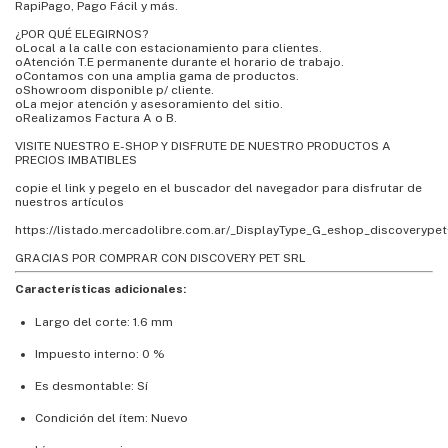
RapiPago, Pago Fácil y más.
¿POR QUÉ ELEGIRNOS?
oLocal a la calle con estacionamiento para clientes.
oAtención T.E permanente durante el horario de trabajo.
oContamos con una amplia gama de productos.
oShowroom disponible p/ cliente.
oLa mejor atención y asesoramiento del sitio.
oRealizamos Factura A o B.
VISITE NUESTRO E-SHOP Y DISFRUTE DE NUESTRO PRODUCTOS A
PRECIOS IMBATIBLES
copie el link y pegelo en el buscador del navegador para disfrutar de
nuestros artículos
https://listado.mercadolibre.com.ar/_DisplayType_G_eshop_discoverypet
GRACIAS POR COMPRAR CON DISCOVERY PET SRL
Características adicionales:
Largo del corte: 1.6 mm
Impuesto interno: 0 %
Es desmontable: Sí
Condición del ítem: Nuevo